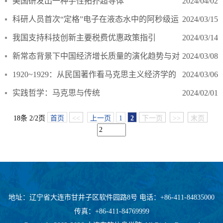
美国研发出一种手性拓扑超导体
2024/04/02
科研人员首次“定格”电子在液态水中的阿秒级运
2024/03/15
动
我国支持科技创新主要税费优惠政策指引
2024/03/14
新常态背景下中国经济增长质量的演化趋势与对
2024/03/08
策研究
1920~1929：从民国著作看马克思主义经济学的
2024/03/06
传播
实践哲学：马克思与传统
2024/02/01
18条 2/2页
首页
<<
上一页
1
2
下一页
>>
末页
地址：辽宁省大连市甘井子区软件园路8号 电话：+86-411-84835000
传真：+86-411-84769999